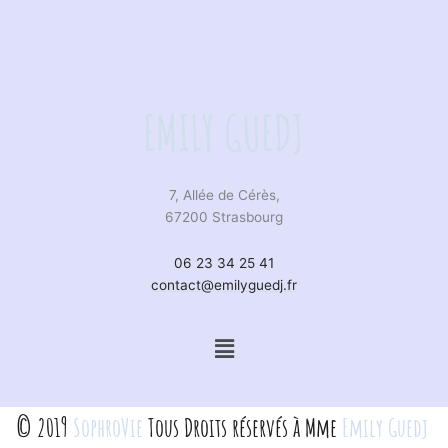
EMILY GUEDJ
7, Allée de Cérès,
67200 Strasbourg
06 23 34 25 41
contact@emilyguedj.fr
Menu
© 2019
SophroVie
Tous Droits réservés à Mme
Emily Guedj