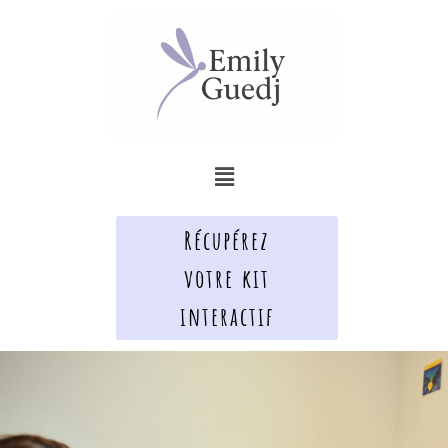
Aller
au
contenu
Menu
Récupérez
votre kit
interactif