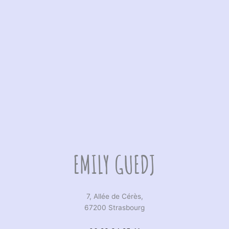
EMILY GUEDJ
7, Allée de Cérès,
67200 Strasbourg